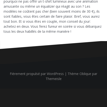
pourquoi ne pas offrir un t-shirt lumineux avec une animation
amusante ou même un équalizer qui réagit au son ? Les
modèles ne coûtent pas cher (bien souvent moins de 30 €), ils
sont fiables, vous êtes certain de faire plaisir. Bref, vous aurez
tout bon. Et si vous êtes en couple, mon conseil du jour:
achetez en deux. Vous ferez fureur en soirée si vous débarquez
tous les deux habillés de la même manière !
Fièrement propulsé par WordPress
|
Thème
Oblique
par
Themeisle