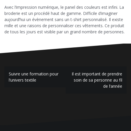
Avec l’impression numérique, le panel des couleurs est infini. La
broderie est un procédé haut de gamme. Difficile d’imaginer
aujourd’hui un évènement sans un t-shirt personnalisé. Il existe
mille et une raisons de personnaliser ces vêtements. Ce produit
de tous les jours est visible par un grand nombre de personnes.
Navigation
Suivre une formation pour
Il est important de prendre
de
l’univers textile
soin de sa personne au fil
de l’année
l’article